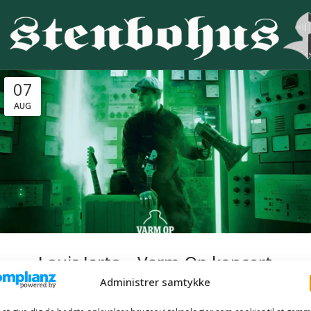
07
AUG
Louis Jarto – Varm-Op koncert
Administrer samtykke
Louis Jarto spiller på Stenbohus som en del af sin tour