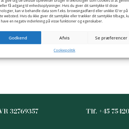
 at give dig de bedste oplevelser bruger vi teknologier som cookies til at gem
“Random koncerter, til vi rammer Orange Scene”.Adgangskrav
eller få adgang til enhedsoplysninger. Hvis du giver dit samtykke til disse
nologier, kan vi behandle data som f.eks. browsingadfærd eller unikke ID'er på
18 år. I samarbejde...
te websted. Hvis du ikke giver dit samtykke eller trækker dit samtykke tilbage, k
CONTINUE READING
 have en negativ indvirkning på visse funktioner og egenskaber.
Godkend
Afvis
Se præferencer
Cookiepolitik
VR 32769357
Tlf. +45 7542