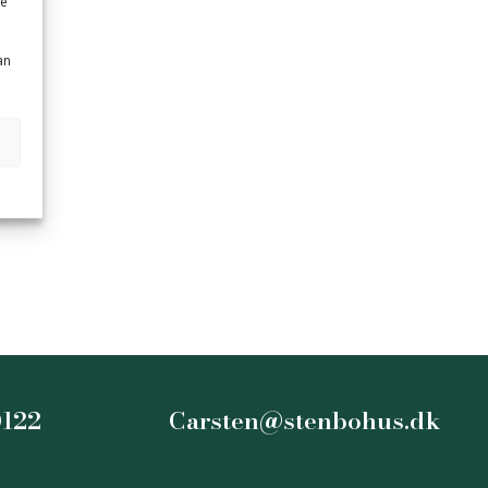
me
an
0122
Carsten@stenbohus.dk