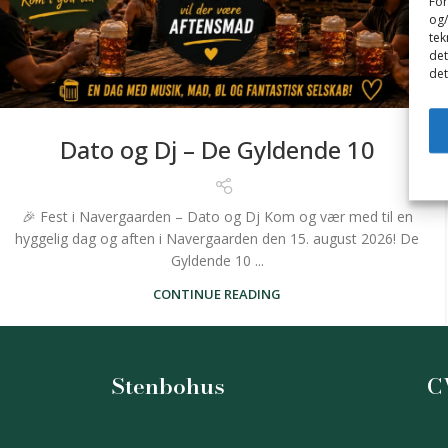
For
og/
tek
det
det
Dato og Dj – De Gyldende 10
🎉 Fest i Navergaarden – Dato og Dj Kom og vær med til en
hyggelig dag og aften i Navergaarden den 15. august 2026! De
Gyldende 10 ...
CONTINUE READING
Stenbohus
C